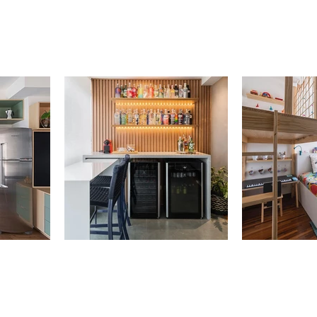
já segue
@casatrix.design
?
737
contato@casatrix.com.br